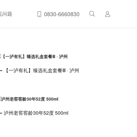
0830-6660830
见问题
【一泸有礼】臻选礼盒套餐Ⅲ · 泸州
泸州老窖窖龄30年52度 500ml