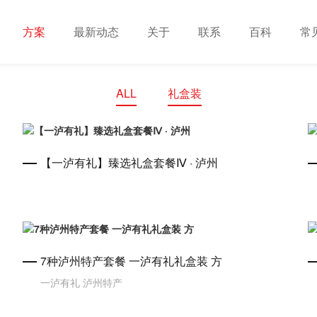
方案
最新动态
关于
联系
百科
常
ALL
礼盒装
【一泸有礼】臻选礼盒套餐Ⅳ · 泸州
7种泸州特产套餐 一泸有礼礼盒装 方
一泸有礼
泸州特产